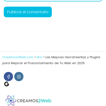
A
l
t
e
r
n
Creamos2Web.com
SEO
Las Mejores Herramientas y Plugins
a
para Mejorar el Posicionamiento de Tu Web en 2025
t
i
v
Google
e
: