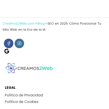
t
e
r
n
Creamos2Web.com
Blog
SEO en 2025: Cómo Posicionar Tu
a
Sitio Web en la Era de la IA
t
i
v
Google
e
:
LEGAL
Política de Privacidad
Política de Cookies