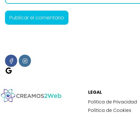
A
l
t
e
r
Google
n
a
t
LEGAL
i
Política de Privacidad
v
Política de Cookies
e
: