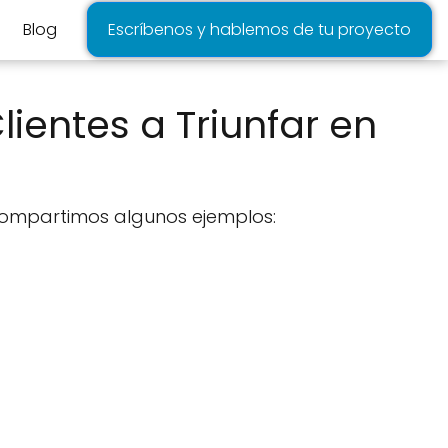
Blog
Escríbenos y hablemos de tu proyecto
entes a Triunfar en
e compartimos algunos ejemplos: